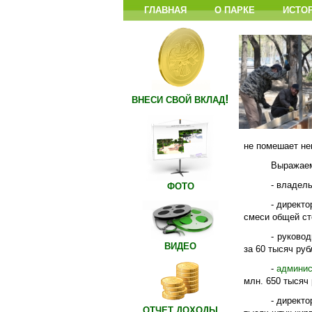
ГЛАВНАЯ
О ПАРКЕ
ИСТО
!
ВНЕСИ СВОЙ ВКЛАД
не помешает не
Выражаем
- владел
ФОТО
- директ
смеси общей ст
- руково
ВИДЕО
за 60 тысяч руб
-
админис
млн. 650 тысяч 
- директ
ОТЧЕТ ДОХОДЫ