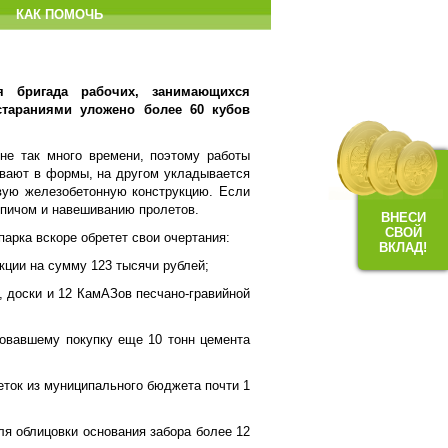
КАК ПОМОЧЬ
я бригада рабочих, занимающихся
стараниями уложено более 60 кубов
 не так много времени, поэтому работы
ивают в формы, на другом укладывается
овую железобетонную конструкцию. Если
рпичом и навешиванию пролетов.
ВНЕСИ
СВОЙ
арка вскоре обретет свои очертания:
ВКЛАД!
ции на сумму 123 тысячи рублей;
 доски и 12 КамАЗов песчано-гравийной
овавшему покупку еще 10 тонн цемента
ток из муниципального бюджета почти 1
я облицовки основания забора более 12