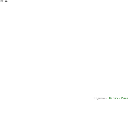
пича.
3D дизайн:
Калягин Илья