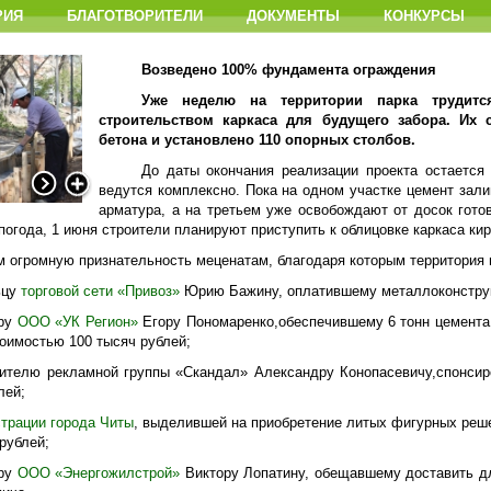
РИЯ
БЛАГОТВОРИТЕЛИ
ДОКУМЕНТЫ
КОНКУРСЫ
Возведено 100% фундамента ограждения
Уже неделю на территории парка трудитс
строительством каркаса для будущего забора. Их 
бетона и установлено 110 опорных столбов.
До даты окончания реализации проекта остается
ведутся комплексно. Пока на одном участке цемент зал
арматура, а на третьем уже освобождают от досок гот
погода, 1 июня строители планируют приступить к облицовке каркаса ки
 огромную признательность меценатам, благодаря которым территория п
ьцу
торговой сети «Привоз»
Юрию Бажину, оплатившему металлоконструк
ору
ООО «УК Регион»
Егору Пономаренко,обеспечившему 6 тонн цемента,
оимостью 100 тысяч рублей;
дителю рекламной группы «Скандал» Александру Конопасевичу,спонсир
лей;
трации города Читы
, выделившей на приобретение литых фигурных реше
рублей;
ору
ООО «Энергожилстрой»
Виктору Лопатину, обещавшему доставить дл