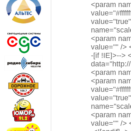
<param name
value="#fff
value="tru
name="scale
<param name
value="" />
-[if !IE]>--
data="http:
<param name
<param name
value="#fff
value="tru
name="scale
<param name
value="" />