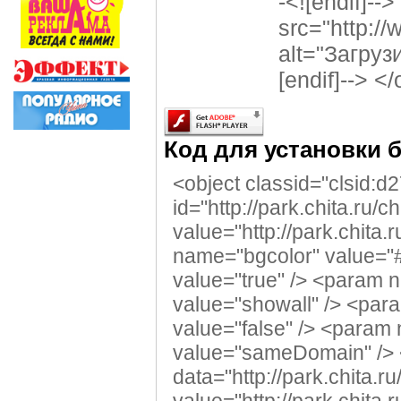
-<![endif]--
src="http:/
alt="Загрузи
[endif]--> <
Код для установки 
<object classid="clsid:
id="http://park.chita.r
value="http://park.chita
name="bgcolor" value="#
value="true" /> <param
value="showall" /> <par
value="false" /> <param
value="sameDomain" /> <!
data="http://park.chita