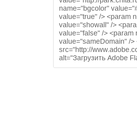
value="http://park.chita
name="bgcolor" value="#
value="true" /> <param
value="showall" /> <par
value="false" /> <param
value="sameDomain" /> <!
src="http://www.adobe.c
alt="Загрузить Adobe Flash