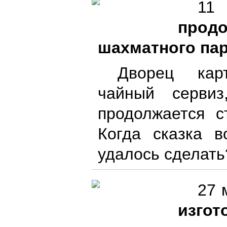
11
прод
шахматного па
Дворец карт
чайный серви
продолжается с
Когда сказка в
удалось сделат
27 
изгот