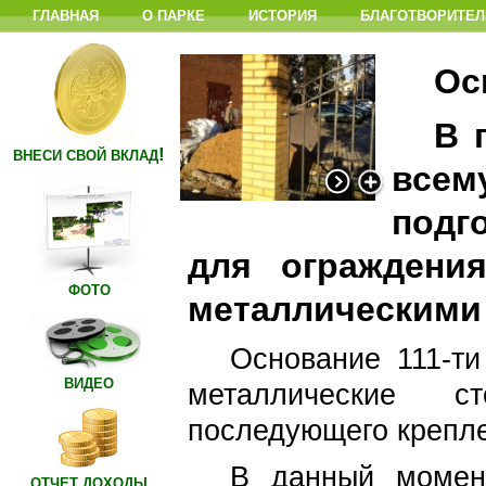
ГЛАВНАЯ
О ПАРКЕ
ИСТОРИЯ
БЛАГОТВОРИТЕЛ
Ос
В 
!
ВНЕСИ СВОЙ ВКЛАД
всем
подг
для ограждени
ФОТО
металлическими
Основание 111-ти
ВИДЕО
металлические 
последующего крепл
В данный момент
ОТЧЕТ ДОХОДЫ