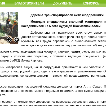
РИЯ
БЛАГОТВОРИТЕЛИ
ДОКУМЕНТЫ
КОНКУРСЫ
Деревья транспортировали железнодорожники
Молодые специалисты стальной магистрали п
находившиеся на месте будущей Шахматной аллеи.
Добровольцы из практически всех структурных 
дороги потратили часть своего рабочего дня, чтобы внес
мужчины без труда справились с выкапыванием зелен
пересадки и даже выполнили оздоравливающую обрезку 
 живем в этом замечательном городе и, конечно, хотим, чтобы он был к
 парку и ускорит его открытие, - отметила ведущий специалист Це
литики ЗабЖД Ирина Карпова.
ень интересная акция, наши сотрудники принимают в ней участие 
городить наш родной город, сделать его красивее и привлекательнее. О
нодорожники, со своими детьми – вторит ей председатель регионал
ссом пересадки насаждений следила дендролог парка Алла Серая. 
перенесены в тенистое место подальше от аллеи, а вот кусты акаци
инта.
 повредить нежную кору деревьев, их перевозка осуществлялась с пом
шного укоренения была произведена подкормка специальными препарата