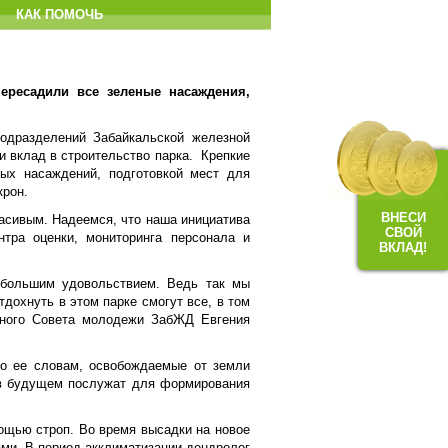
КАК ПОМОЧЬ
ересадили все зеленые насаждения,
подразделений Забайкальской железной
ти вклад в строительство парка. Крепкие
ых насаждений, подготовкой мест для
крон.
ВНЕСИ
расивым. Надеемся, что наша инициатива
СВОЙ
нтра оценки, мониторинга персонала и
ВКЛАД!
с большим удовольствием. Ведь так мы
тдохнуть в этом парке смогут все, в том
ьного Совета молодежи ЗабЖД Евгения
По ее словам, освобождаемые от земли
и в будущем послужат для формирования
ощью строп. Во время высадки на новое
ми. В период акклиматизации дендролог