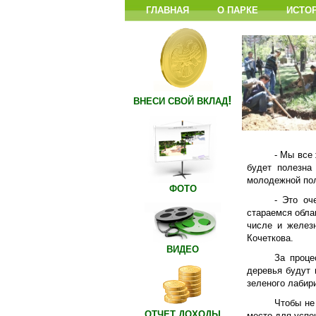
ГЛАВНАЯ
О ПАРКЕ
ИСТО
!
ВНЕСИ СВОЙ ВКЛАД
- Мы все
будет полезна
молодежной по
ФОТО
- Это оч
стараемся обла
числе и желез
Кочеткова.
ВИДЕО
За проце
деревья будут 
зеленого лабир
Чтобы не
ОТЧЕТ ДОХОДЫ
место для успе