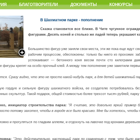
РИЯ
БЛАГОТВОРИТЕЛИ
ДОКУМЕНТЫ
КОНКУРСЫ
В Шахматном парке - пополнение
Сказка становится все ближе. В Чите чугунное огра
фигурами. Десять коней и столько же ладей теперь украшают к
Большинство фигур уже заняли свои места, эти же пока еще ждут св
рабочим процессом, обеспокоены: только бы никто из прохожих заб
успокаивают — бетонного коня весом почти сто килограмм даж
е фигуры крепят на особо прочный клей. А между тем пополнение уже заметили первы
тся. Сразу видно, что это не просто какой-нибудь парк, а для детей шахматный па
ую гордую и сильную фигуру шахматного войска, ее создателю потребовалось бе
нных скульптур. Такой подарок, общей стоимостью более трехсот тысяч рублей, парку
ко, инициатор строительства парка:
"Я считаю, это довольно яркий пример 
росто потому захотел, чтобы в городе все было красиво. Мне бы хотелось, чтобы 
можно и прогуляться по гладким аллеям, и отдохнуть на лавочке под кронами деревьев
ловна:
"Это, действительно, настоящий парк по сравнению с тем, что было рань