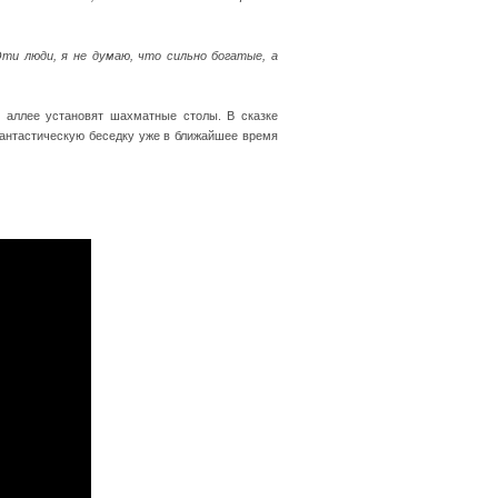
 Эти люди, я не думаю, что сильно богатые, а
й аллее установят шахматные столы. В сказке
 фантастическую беседку уже в ближайшее время