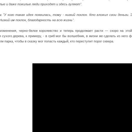
лые и даже пожилые люди приходят и здесь гуляют".
:
"У кого такая идея появилась, тому - низкий поклон. Кто вложил свои деньги.
Низкий им поклон, благодарность на всю жизнь".
изменения, черно-белое королевство и теперь продолжает расти — скоро на это
и сухого дерева, к примеру, - в гриб мог бы волшебник, в жизни же сделать из него
и парка, чтобы в сказку мог попасть каждый, кто переступит порог сквера.