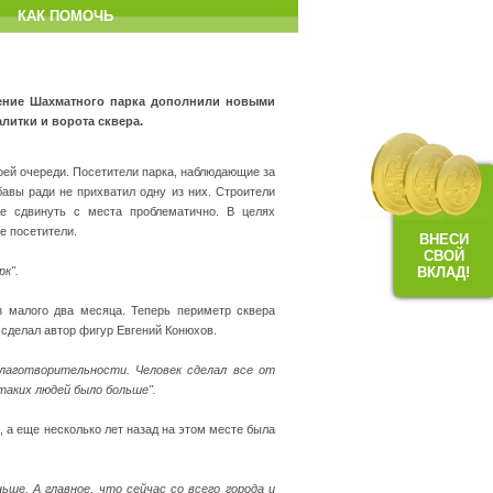
КАК ПОМОЧЬ
ждение Шахматного парка дополнили новыми
алитки и ворота сквера.
оей очереди. Посетители парка, наблюдающие за
авы ради не прихватил одну из них. Строители
е сдвинуть с места проблематично. В целях
е посетители.
ВНЕСИ
СВОЙ
рк".
ВКЛАД!
з малого два месяца. Теперь периметр сквера
 сделал автор фигур Евгений Конюхов.
благотворительности. Человек сделал все от
таких людей было больше".
, а еще несколько лет назад на этом месте была
ше. А главное, что сейчас со всего города и