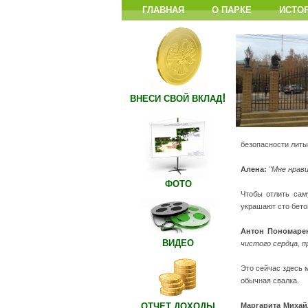
ГЛАВНАЯ
О ПАРКЕ
ИСТО
!
ВНЕСИ СВОЙ ВКЛАД
безопасности литы
Алена:
"Мне нрави
ФОТО
Чтобы отлить сам
украшают сто бето
Антон Пономарен
ВИДЕО
чистого сердца, п
Это сейчас здесь 
обычная свалка.
Маргарита Михай
ОТЧЕТ ДОХОДЫ